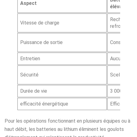
Aspect
élévateur
Recharge ra
Vitesse de charge
refroidisse
Puissance de sortie
Constant et
Entretien
Aucun requi
Sécurité
Scellé, sans
Durée de vie
3 000 à 4 0
efficacité énergétique
Efficacité al
Pour les opérations fonctionnant en plusieurs équipes ou à
haut débit, les batteries au lithium éliminent les goulots